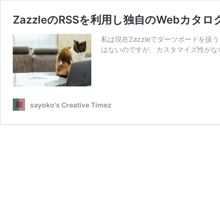
ZazzleのRSSを利用し独自のWebカタ
私は現在Zazzleでダーツボードを扱うショ
はないのですが、カスタマイズ性がな
sayoko's Creative Timez