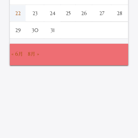
22
23
24
25
26
27
28
29
30
31
« 6月
8月 »
Information
SC Simple Zazzle がWordPressプラグイン公
式ディレクトリに掲載されました。
2019/08/28
平素は、格別のご厚情にあずかり深く感謝いたしております。 こ
の度、sayokoが製作したWordPressプラグイン「SC Simple
Zazzle」がWordPress公式ディレクトリに掲載されました。 SC
Sim […]