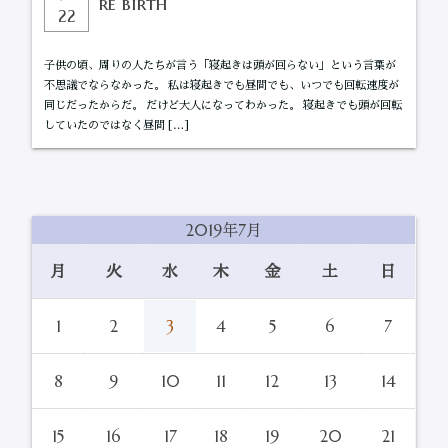
re birth
22
子供の頃、周りの人たちが言う「寝起きは頭が回らない」という言葉が
不思議でならなかった。 私は寝起きでも昼間でも、いつでも回転速度が
同じだったからだ。 だけど大人になってわかった。 寝起きでも頭が回転
していたのではなく昼間 […]
2019年7月
月
火
水
木
金
土
日
1
2
3
4
5
6
7
8
9
10
11
12
13
14
15
16
17
18
19
20
21