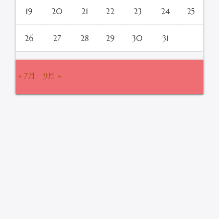
19
20
21
22
23
24
25
26
27
28
29
30
31
« 7月
9月 »
Information
SC Simple Zazzle がWordPressプラグイン公
式ディレクトリに掲載されました。
2019/08/28
平素は、格別のご厚情にあずかり深く感謝いたしております。 こ
の度、sayokoが製作したWordPressプラグイン「SC Simple
Zazzle」がWordPress公式ディレクトリに掲載されました。 SC
Sim […]
more…