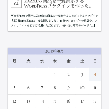
Zazzleの商品を一覧表示する
04
WordPressプラグインを作った。
WordPressで簡単にZazzleの商品の一覧を作ることができるプラグイン
「SC Simple Zazzle」を公開しました。 自分のショップへの集客や、ア
フィリエイトなどでご活用いただけます。 使い方は専用のページ […]
2019年8月
月
火
水
木
金
土
日
1
2
3
4
5
6
7
8
9
10
11
12
13
14
15
16
17
18