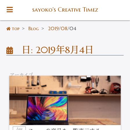
sayoko's Creative Timez
top
>
Blog
>
2019
/
08
/
04
日:
2019年8月4日
アーカイブ
Aug