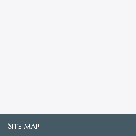
南国の美しいダーツ ¥3,332
花とうさぎ ¥17,900
スイートグラデ ¥17,900
太極図 ¥17,900
カラフルダーツボード ¥2,875
カラフルダーツボード ¥1,725
more
Site map