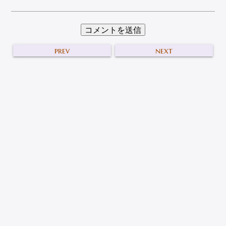
prev
next
Information
SC Simple Zazzle がWordPressプラグイン公
式ディレクトリに掲載されました。
2019/08/28
平素は、格別のご厚情にあずかり深く感謝いたしております。 こ
の度、sayokoが製作したWordPressプラグイン「SC Simple
Zazzle」がWordPress公式ディレクトリに掲載されました。 SC
Sim […]
more…
ダーツボードショップ「sayocode」のWebカ
タログを設置いたしました。
お知らせ一覧
2019/04/26
平素は、格別のご厚情にあずかり深く感謝いたしております。 こ